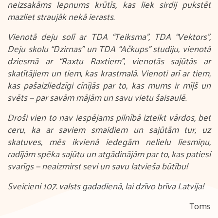
neizsakāms lepnums krūtīs, kas liek sirdij pukstēt
mazliet straujāk nekā ierasts.
Vienotā deju solī ar TDA “Teiksma”, TDA “Vektors”,
Deju skolu “Dzirnas” un TDA “Ačkups” studiju, vienotā
dziesmā ar “Raxtu Raxtiem”, vienotās sajūtās ar
skatītājiem un tiem, kas krastmalā. Vienoti arī ar tiem,
kas pašaizliedzīgi cīnījās par to, kas mums ir mīļš un
svēts — par savām mājām un savu vietu šaisaulē.
Droši vien to nav iespējams pilnībā izteikt vārdos, bet
ceru, ka ar saviem smaidiem un sajūtām tur, uz
skatuves, mēs ikvienā iedegām nelielu liesmiņu,
radījām spēka sajūtu un atgādinājām par to, kas patiesi
svarīgs — neaizmirst sevi un savu latvieša būtību!
Sveicieni 107. valsts gadadienā, lai dzīvo brīva Latvija!
Toms