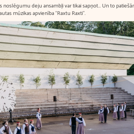
as noslēgumu deju ansambļi var tikai sapņot… Un to patiešā
utas mūzikas apvienība “Raxtu Raxti”.