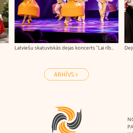
Latviešu skatuviskās dejas koncerts "Lai rīb
Dej
es
tautu istabiņa"
ARHĪVS
N
P