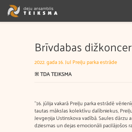
Brīvdabas dižkoncert
2022. gada 16. Jul Preiļu parka estrāde
※ TDA TEIKSMA
"16. jūlija vakarā Preiļu parka estrādē vērie
tautas mākslas kolektīvu dalībniekus, Preiļ
Jevgeņija Ustinskova vadībā. Saules dārzu ar
dziesmas un dejas emocionāli pacilājošos rak