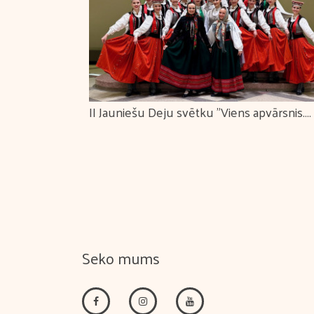
as koncerts
II Jauniešu Deju svētku "Viens apvārsnis.
Tūkstošiem ceļu." koprepertuāra pārbaud
skate
Seko mums