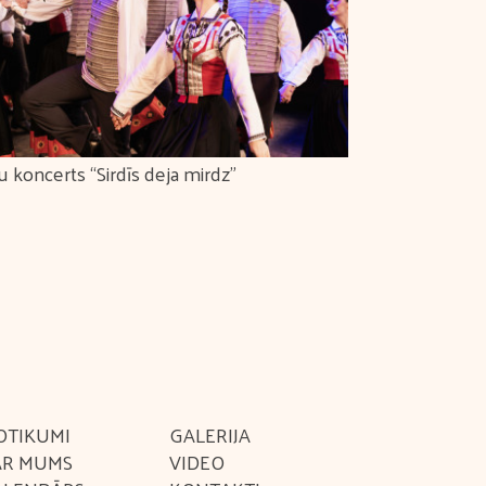
u koncerts “Sirdīs deja mirdz”
Latviešu skat
“Mēs mīlam d
OTIKUMI
GALERIJA
AR MUMS
VIDEO