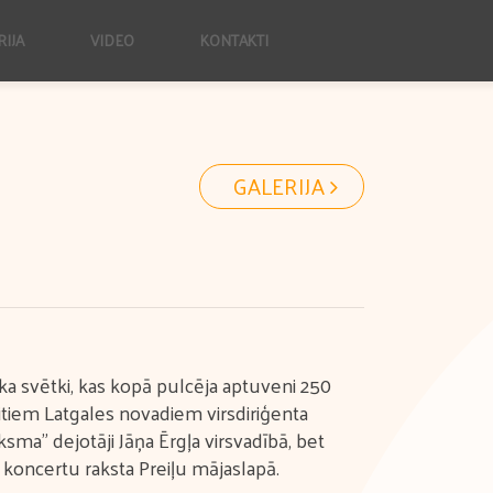
RIJA
VIDEO
KONTAKTI
GALERIJA
rka svētki, kas kopā pulcēja aptuveni 250
citiem Latgales novadiem virsdiriģenta
sma” dejotāji Jāņa Ērgļa virsvadībā, bet
r koncertu raksta Preiļu mājaslapā.