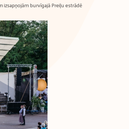
m izsapņojām burvīgajā Preiļu estrādē