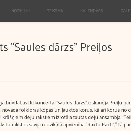
NOTIKUMI
TEIKSMA
KALENDĀRS
GALE
s "Saules dārzs" Preiļos
nīgā brīvdabas dižkoncertā “Saules dārzs” izskanēja Preiļu pa
u novada folkloras kopas un jauktos korus, kā arī korus no 
 krāšņiem deju rakstiem izrotāja tautas deju ansambļa “Teik
stu rakstos savija muzikālā apvienība “Raxtu Raxti”," tā pa