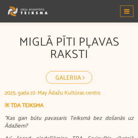
MIGLĀ PĪTI PĻAVAS
RAKSTI
GALERIJA
2025. gada 10. May Ādažu Kultūras centrs
※ TDA TEIKSMA
"Kas gan būtu pavasaris Teiksmā bez došanās uz
Ādažiem?
Arī šogad piedalījāmies TDA Sprigulītis rīkotajā