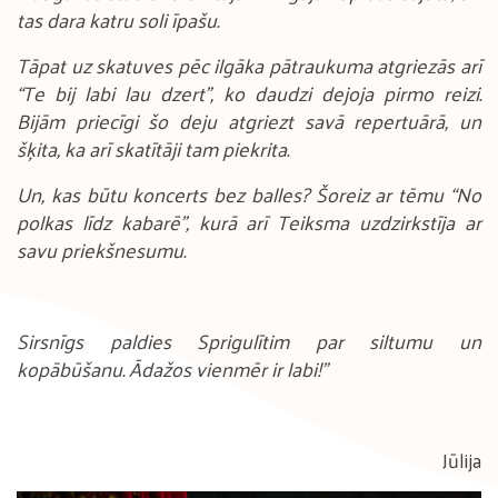
tas dara katru soli īpašu.
Tāpat uz skatuves pēc ilgāka pātraukuma atgriezās arī
“Te bij labi lau dzert”, ko daudzi dejoja pirmo reizi.
Bijām priecīgi šo deju atgriezt savā repertuārā, un
šķita, ka arī skatītāji tam piekrita.
Un, kas būtu koncerts bez balles? Šoreiz ar tēmu “No
polkas līdz kabarē”, kurā arī Teiksma uzdzirkstīja ar
savu priekšnesumu.
Sirsnīgs paldies Sprigulītim par siltumu un
kopābūšanu. Ādažos vienmēr ir labi!"
Jūlija