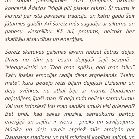
koncertā Ādažos “Miglā pīti pļavas raksti”. Šī mums ir
kļuvusi par īstu pavasara tradīciju, un katru gadu šeit
jūtamies gaidīti. Arī šoreiz mūs sagadīja ar siltumu un
patiesu viesmīlību. Kā arī, protams, neiztikt bez
skatītāju atsaucības un enerģijas.
Šoreiz skatuves gaismās ļāvām redzēt četras dejas.
Divas no tām jau esam dejojuši šajā sezonā -
"Medņevietis" un "Dod man spēku, dod man laiku”.
Taču īpašas emocijas radīja divas atgriešanās. “Meitu
māte”, kuru pēdējo reizi bijām dejojuši Dziesmu un
deju svētkos, nu atkal bija ar mums. Daudziem
dejotājiem, īpaši man, šī deja rada nelielu satraukumu.
Vai viss izdosies? Vai man sanāks smuki visi griezieni?
Bet brīdī, kad sākas mūzika, satraukums pārtop
enerģijā un sajūta ir viena - prieks un saviļņojums.
Mūzika un deja uzreiz atgriež mūs atmiņās par
Daugavas stadionu un tajā milzīgajā kopības sajūtā, un