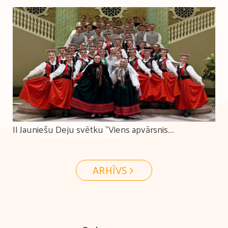
II Jauniešu Deju svētku "Viens apvārsnis.
Tūkstošiem ceļu." koprepertuāra pārbaudes skate
ARHĪVS