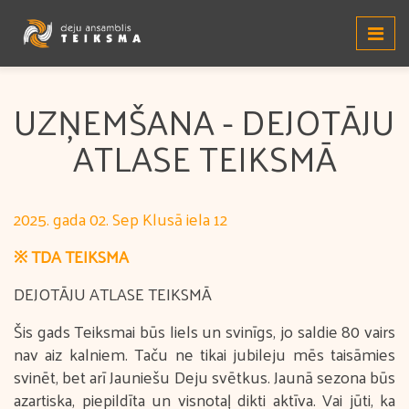
UZŅEMŠANA - DEJOTĀJU
ATLASE TEIKSMĀ
2025. gada 02. Sep Klusā iela 12
※ TDA TEIKSMA
DEJOTĀJU ATLASE TEIKSMĀ
Šis gads Teiksmai būs liels un svinīgs, jo saldie 80 vairs
nav aiz kalniem. Taču ne tikai jubileju mēs taisāmies
svinēt, bet arī Jauniešu Deju svētkus. Jaunā sezona būs
azartiska, piepildīta un visnotaļ dikti aktīva. Vai jūti, ka