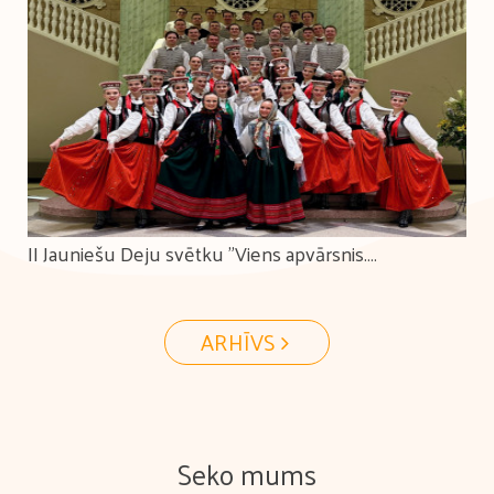
II Jauniešu Deju svētku "Viens apvārsnis.
Tūkstošiem ceļu." koprepertuāra pārbaudes skate
ARHĪVS
Seko mums