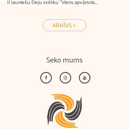
II Jauniešu Deju svētku "Viens apvārsnis.
Tūkstošiem ceļu." koprepertuāra pārbaudes skate
ARHĪVS
Seko mums