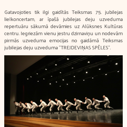
Gatavojoties tik ilgi gaidītās Teiksmas 75. jubilejas
lielkoncertam, ar īpašā jubilejas deju uzveduma
repertuāru sākumā devāmies uz Alūksnes Kultūras
centru. Iegriezām vienu jestru dzirnaviņu un nodevām
pirmās uzveduma emocijas no gaidāmā Teiksmas
jubilejas deju uzveduma "TREJDEVIŅAS SPĒLES".