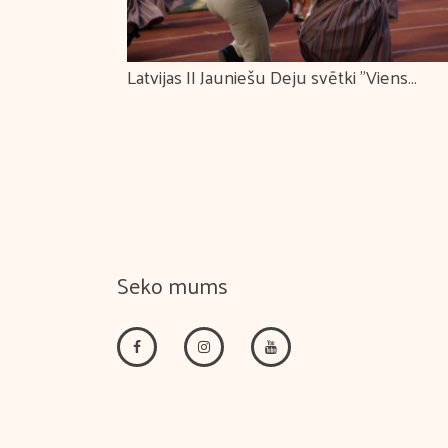
0 | Jubilejas
Latvijas II Jauniešu Deju svētki "Viens
GT?
apvārsnis. Tūkstošiem ceļu."
Seko mums