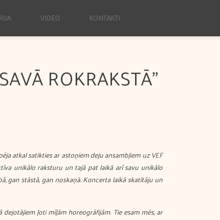
RIJA
VIDEO
KONTAKTI
“SAVĀ ROKRAKSTĀ”
spēja atkal satikties ar astoņiem deju ansambļiem uz VEF
ktīva unikālo raksturu un tajā pat laikā arī savu unikālo
ībā, gan stāstā, gan noskaņā. Koncerta laikā skatītāju un
 dejotājiem ļoti mīļām horeogrāfijām. Tie esam mēs, ar