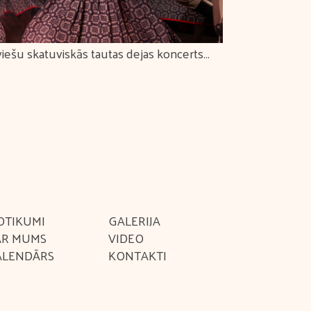
viešu skatuviskās tautas dejas koncerts
Latviešu skatu
GLĀ PĪTI PĻAVAS RAKSTI"
tautu istabiņa
OTIKUMI
GALERIJA
AR MUMS
VIDEO
ALENDĀRS
KONTAKTI