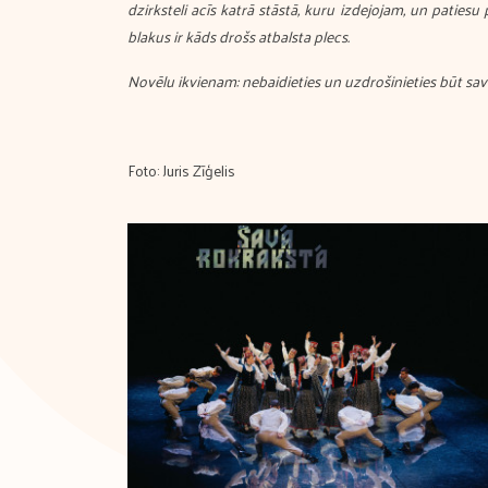
dzirksteli acīs katrā stāstā, kuru izdejojam, un patiesu
blakus ir kāds drošs atbalsta plecs.
Novēlu ikvienam: nebaidieties un uzdrošinieties būt savā
Foto: Juris Zīģelis