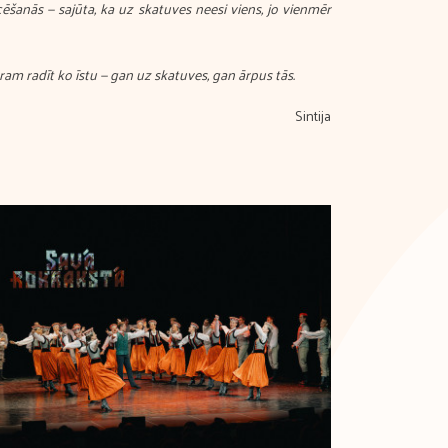
icēšanās — sajūta, ka uz skatuves neesi viens, jo vienmēr
ram radīt ko īstu — gan uz skatuves, gan ārpus tās.
Sintija