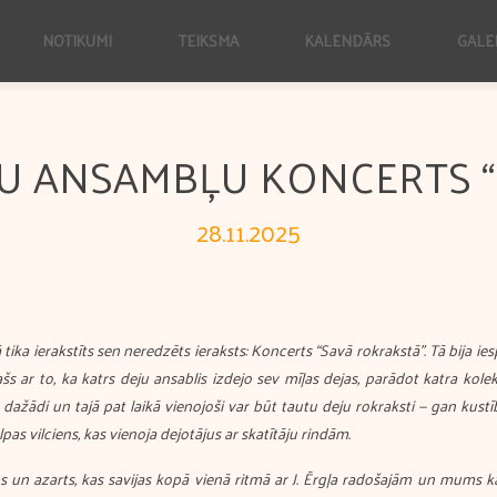
NOTIKUMI
TEIKSMA
KALENDĀRS
GALE
JU ANSAMBĻU KONCERTS 
28.11.2025
a ierakstīts sen neredzēts ieraksts: Koncerts “Savā rokrakstā”. Tā bija ie
šs ar to, ka katrs deju ansablis izdejo sev mīļas dejas, parādot katra kole
 dažādi un tajā pat laikā vienojoši var būt tautu deju rokraksti — gan kust
lpas vilciens, kas vienoja dejotājus ar skatītāju rindām.
 un azarts, kas savijas kopā vienā ritmā ar J. Ērgļa radošajām un mums kā