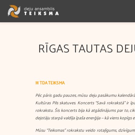
RĪGAS TAUTAS DE
※ TDA TEIKSMA
Pēc pāris gadu pauzes, mūsu deju pasākumu kalendārā tik
Kultūras Pils skatuves. Koncerts “Savā rokrakstā” ir īpa
rokrakstu. Šis koncerts bija kā atgādinājums par to, cik
dejotāju starpā valdīja īpaša enerģija — kā viens kopīgs e
Mūsu “Teiksmas” rokrakstu veido rotaļīgums, dzīvīgums