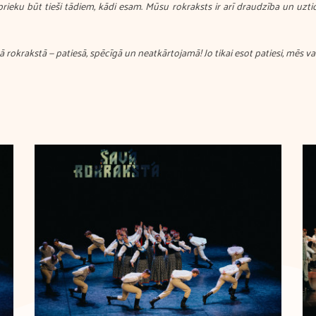
 prieku būt tieši tādiem, kādi esam. Mūsu rokraksts ir arī draudzība un uzt
 rokrakstā — patiesā, spēcīgā un neatkārtojamā! Jo tikai esot patiesi, mēs va