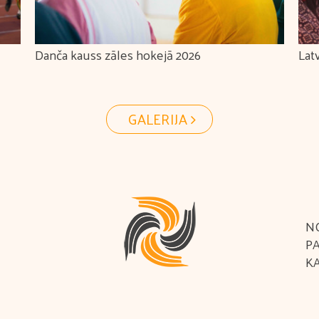
Danča kauss zāles hokejā 2026
Lat
"MI
GALERIJA
N
P
K