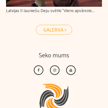
Latvijas II Jauniešu Deju svētki "Viens apvārsnis.
Tūkstošiem ceļu."
GALERIJA
Seko mums