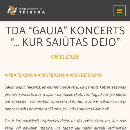
TDA “GAUJA” KONCERTS
“... KUR SAJŪTAS DEJO”
08.11.2025
※ TDA TEIKSMA
※ VPDK TEIKSMA
※ VPDK DETEIKSMA
Sākot dejot Teiksmā, es nemaz neaptvēru, ka gandrīz katras sezonas
pirmais koncerts būs mājās – uz mājas skatuves. Tagad tas jau kļuvis
par tradīciju - vēl nezinot koncerta datumu, sezonas sākumā uzreiz
tiek rezervēts novembra sākums, jo – būs koncerts Valmierā!
Tas ir ļoti pacilājoši, atgriezties dejot uz tās pašas skatuves, kur reiz
kāpu vēl pavisam maziņa, un tagad jau pašai aicināt radiniekus