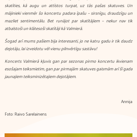
skatīties, kā augu un attīstos turpat, uz tās pašas skatuves. Un
mājinieki vienmēr šo koncertu padara īpašu – sirsnīgu, draudzīgu un
mazliet sentimentālu. Bet runājot par skatītājiem – nekur nav tik
atbalstoši un klātesoši skatītāji kā Valmierā.
Šogad arī mums pašiem bija interesanti, jo ne katru gadu ir tik daudz
dejotāju, lai izveidotu vēl vienu pilnvērtīgu sastāvu!
Koncerts Valmierā kļuvis gan par sezonas pirmo koncertu ikvienam
esošajam teiksmietim, gan par pirmajām skatuves gaismām arī šī gada
jaunajiem teiksminizētajiem dejotājiem.
Annija
Foto: Raivo Sarelainens