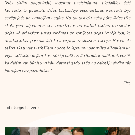
"Mēs tikām pagodināti, saņemot uzaicinājumu piedalīties šajā
koncertā, lai godinātu dižos tautasdeju vecmeistarus. Koncerts bija
saviļņojošs un emocijām bagāts. No tautasdeju zelta pūra lādes tika
skatītajiem atjaunotas sen neredzētas un varbūt kādam piemirstas
dejas, kā arī visiem tuvas, zināmas un iemīļotas dejas. Varēja just, ka
dejotāji jūtas īpaši pacilāti, ka ir iespēja uz skaistās Latvijas Nacionālā
teātra skatuves skatītājiem nodot šo lepnumu par mūsu dižgariem un
viņu radītajām dejām, kas mūžīgi paliks zelta fondā. Ir patīkami redzēt,
ka dejām var būt jau vairāki desmiti gadu, taču no dejotāju sirdīm tās
joprojam nav pazudušas. "
Elza
Foto: Jurģis Rikveilis