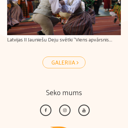
Latvijas II Jauniešu Deju svētki "Viens apvārsnis.
Tūkstošiem ceļu."
GALERIJA
Seko mums