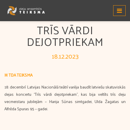
TRĪS VĀRDI
DEJOTPRIEKAM
18.12.2023
※ TDA TEIKSMA
18. decembrī Latvijas Nacionālā teātrī varēja baudīt latviešu skatuviskās
dejas koncertu “Trīs vārdi dejotpriekam”, kas bija veltīts trīs deju
vecmeistaru jubilejām – Harija Sūnas simtgadei, Ulda Žagatas un
Alfrēda Spuras 95 – gadei.