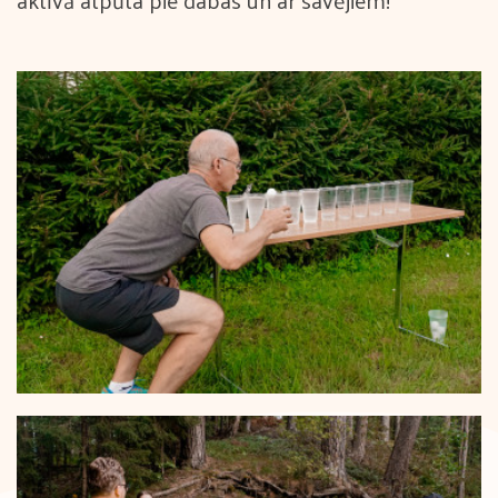
aktīvā atpūta pie dabas un ar savējiem!