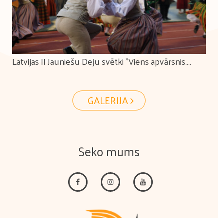
Latvijas II Jauniešu Deju svētki "Viens apvārsnis.
Tūkstošiem ceļu."
GALERIJA
Seko mums