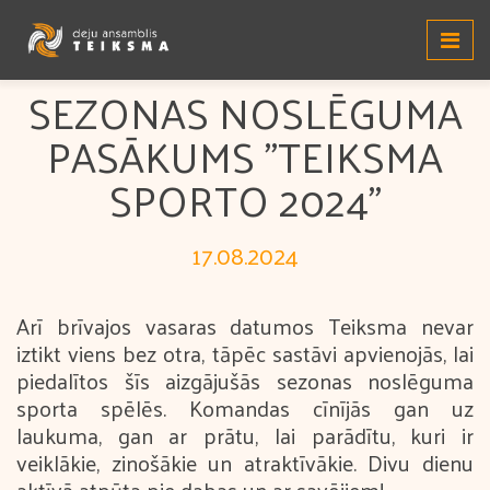
SEZONAS NOSLĒGUMA
PASĀKUMS "TEIKSMA
SPORTO 2024"
17.08.2024
Arī brīvajos vasaras datumos Teiksma nevar
iztikt viens bez otra, tāpēc sastāvi apvienojās, lai
piedalītos šīs aizgājušās sezonas noslēguma
sporta spēlēs. Komandas cīnījās gan uz
laukuma, gan ar prātu, lai parādītu, kuri ir
veiklākie, zinošākie un atraktīvākie. Divu dienu